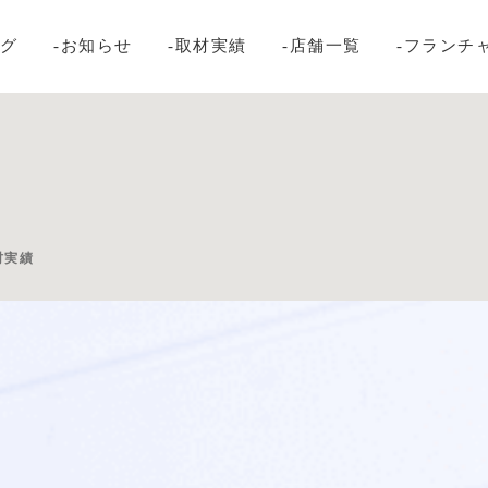
ログ
-お知らせ
-取材実績
-店舗一覧
-フランチ
材実績